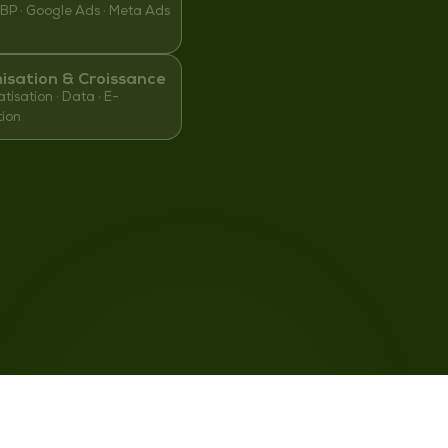
BP · Google Ads · Meta Ads
isation & Croissance
isation · Data · E-
tion