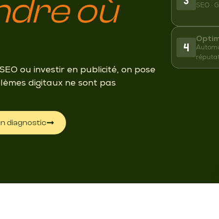
dre où
SEO · G
Optim
Automat
réputa
SEO ou investir en publicité, on pose
blèmes digitaux ne sont pas
on diagnostic