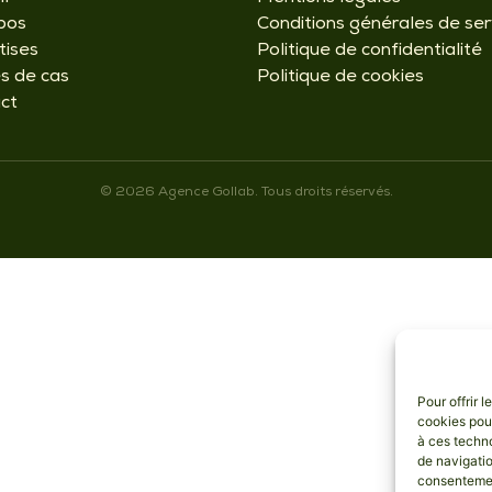
pos
Conditions générales de ser
tises
Politique de confidentialité
s de cas
Politique de cookies
ct
© 2026 Agence Gollab. Tous droits réservés.
Pour offrir 
cookies pour
à ces techn
de navigatio
consentement