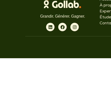
À pro
Exper
Grandir. Générer. Gagner.
Étude
Conta