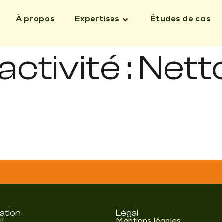
À propos
Expertises
Études de cas
ctivité :
Nett
ation
Légal
il
Mentions légales