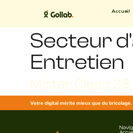
Accueil
Secteur d'a
Entretien
Mister Clean 26
Votre digital mérite mieux que du bricolage.
Navig
Accue