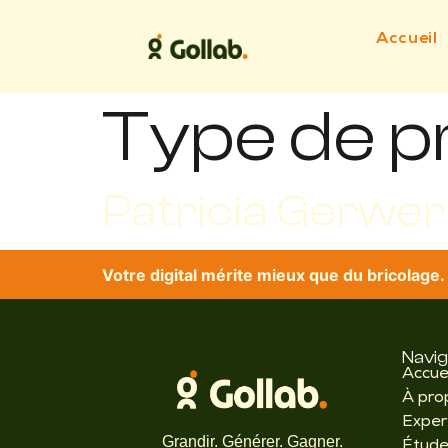
Accueil
Type de pr
Patricia Gerwer
Votre digital mérite mieux que du bricolage.
Navig
Accue
À pro
Exper
Grandir. Générer. Gagner.
Étude