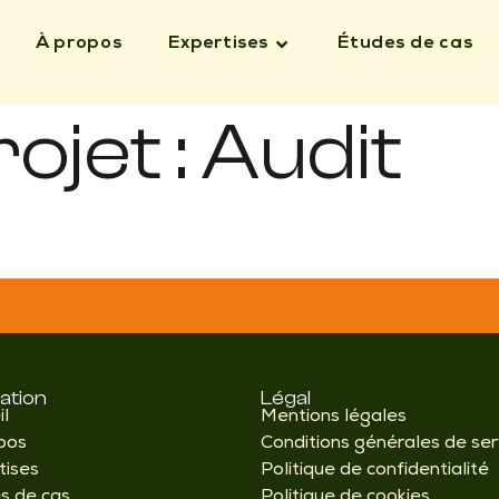
À propos
Expertises
Études de cas
ojet :
Audit
ation
Légal
il
Mentions légales
pos
Conditions générales de ser
tises
Politique de confidentialité
s de cas
Politique de cookies