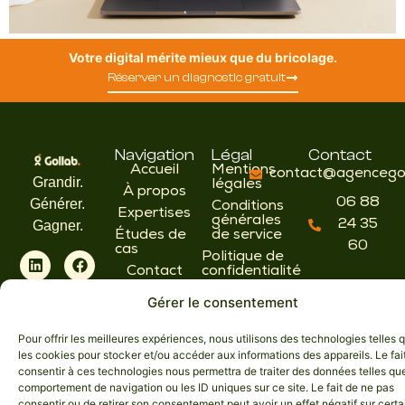
Votre digital mérite mieux que du bricolage.
Réserver un diagnostic gratuit
Navigation
Légal
Contact
Accueil
Mentions
contact@agencegol
Grandir.
légales
À propos
06 88
Générer.
Conditions
Expertises
générales
24 35
Gagner.
Études de
de service
60
cas
Politique de
Contact
confidentialité
Politique
Gérer le consentement
de cookies
Pour offrir les meilleures expériences, nous utilisons des technologies telles 
les cookies pour stocker et/ou accéder aux informations des appareils. Le fai
© 2026 Agence Gollab. Tous droits réservés.
consentir à ces technologies nous permettra de traiter des données telles que
comportement de navigation ou les ID uniques sur ce site. Le fait de ne pas
consentir ou de retirer son consentement peut avoir un effet négatif sur cert