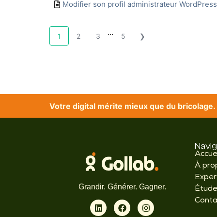
Modifier son profil administrateur WordPress
...
1
2
3
5
❯
Votre digital mérite mieux que du bricolage.
Navig
Accue
À pro
Exper
Grandir. Générer. Gagner.
Étude
Conta