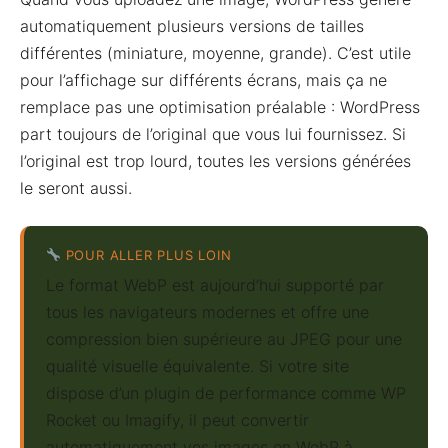
automatiquement plusieurs versions de tailles
différentes (miniature, moyenne, grande). C’est utile
pour l’affichage sur différents écrans, mais ça ne
remplace pas une optimisation préalable : WordPress
part toujours de l’original que vous lui fournissez. Si
l’original est trop lourd, toutes les versions générées
le seront aussi.
POUR ALLER PLUS LOIN
Le format WebP est aujourd’hui supporté par
tous les navigateurs modernes et offre une
compression bien supérieure au JPEG pour une
qualité visuelle équivalente. Si votre site
dispose d’un plugin de performance comme WP
Rocket ou Imagify, il peut convertir
automatiquement vos images en WebP à