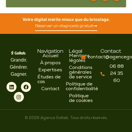
Votre digital mérite mieux que du bricolage.
Réserver un diagnostic gratuit
Navigation
Légal
Contact
Accueil
Mentions
contact@agencegol
Grandir.
légales
À propos
06 88
Générer.
Conditions
Expertises
générales
24 35
Gagner.
Études de
de service
60
cas
Politique de
Contact
confidentialité
Politique
de cookies
© 2026 Agence Gollab. Tous droits réservés.