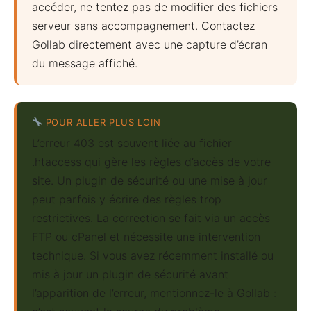
accéder, ne tentez pas de modifier des fichiers
serveur sans accompagnement. Contactez
Gollab directement avec une capture d’écran
du message affiché.
POUR ALLER PLUS LOIN
L’erreur 403 est souvent liée au fichier
.htaccess qui gère les règles d’accès de votre
site. Un plugin de sécurité ou une mise à jour
peut parfois y écrire des règles trop
restrictives. La correction se fait via un accès
FTP ou cPanel et nécessite une intervention
technique. Si vous avez récemment installé ou
mis à jour un plugin de sécurité avant
l’apparition de l’erreur, mentionnez-le à Gollab :