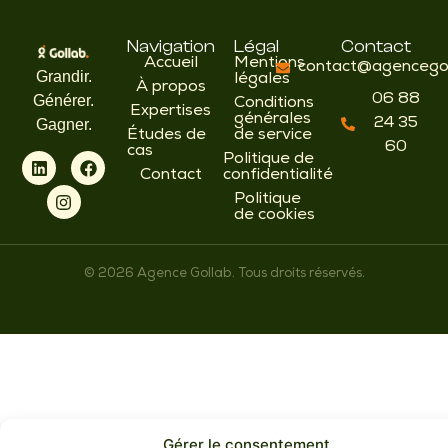
Navigation
Légal
Contact
Accueil
Mentions
contact@agencegol
Grandir.
légales
À propos
06 88
Générer.
Conditions
Expertises
générales
24 35
Gagner.
Études de
de service
60
cas
Politique de
Contact
confidentialité
Politique
de cookies
© 2026 Agence Gollab. Tous droits réservés.
Gérer le consentement