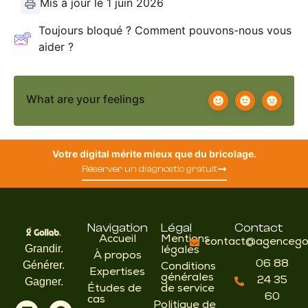
Mis à jour le 1 juin 2026
Toujours bloqué ? Comment pouvons-nous vous
aider ?
What are your feelings
Votre digital mérite mieux que du bricolage.
Réserver un diagnostic gratuit
Navigation
Légal
Contact
Accueil
Mentions
contact@agencegol
Grandir.
légales
À propos
06 88
Générer.
Conditions
Expertises
générales
24 35
Gagner.
Études de
de service
60
cas
Politique de